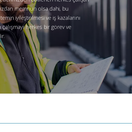
rımızdan memnun olsa dahi, bu
emin iyileştirilmesi ve iş kazalarını
 çalışmayı herkes bir görev ve
r.