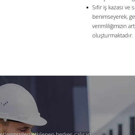
Sıfır iş kazası ve 
benimseyerek, ger
verimliliğimizin ar
oluşturmaktadır.
yetlerimizden etkilenen herkes çalışan