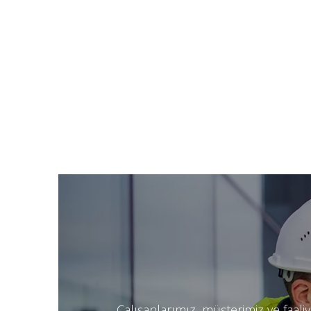
Projeler
Basında
İnsan Kaynakları
İletişim
e-Katalog
Çalışanlarımız, müşterimiz ve faali