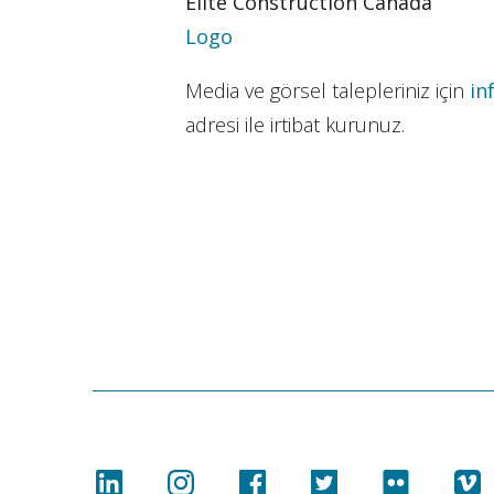
Elite Construction Canada
Projeler
Logo
Basında
Media ve görsel talepleriniz için
in
adresi ile irtibat kurunuz.
İnsan Kaynakları
İletişim
e-Katalog