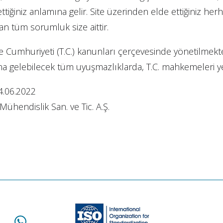
ettiğiniz anlamına gelir. Site üzerinden elde ettiğiniz herh
n tüm sorumluk size aittir.
ye Cumhuriyeti (T.C.) kanunları çerçevesinde yönetilmekte
ana gelebilecek tüm uyuşmazlıklarda, T.C. mahkemeleri yet
4.06.2022
 Mühendislik San. ve Tic. A.Ş.