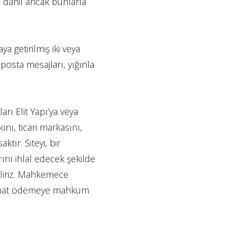
 dahil ancak bunlarla
a getirilmiş iki veya
posta mesajları, yığınla
arı Elit Yapı’ya veya
kkını, ticari markasını,
tır. Siteyi, bir
arını ihlal edecek şekilde
biliriz. Mahkemece
azminat ödemeye mahkum