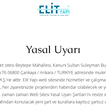
Yasal Uyarı
et sitesi Beytepe Mahallesi, Kanuni Sultan Süleyman Bul
o:76 06800 Çankaya / Ankara / TÜRKİYE adresinde mukim 
.Ş.’ne aittir. Elit Yapı web sitesinde hizmetler ve çalışma
 her ziyaretinizde projelerden haberdar olabilecek ve yen
ı, zaman zaman Web Sitesi Yasal Uyarı Şartları’nı revize ed
rafından konulacak yeni şart ve kurallara kayıtsız şartsız