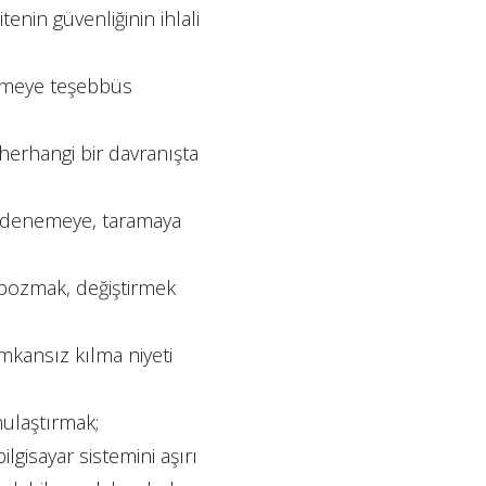
tenin güvenliğinin ihlali
irmeye teşebbüs
 herhangi bir davranışta
ğini denemeye, taramaya
 bozmak, değiştirmek
mkansız kılma niyeti
mulaştırmak;
ilgisayar sistemini aşırı