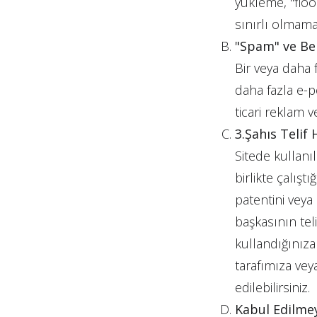
yükleme, "flo
sınırlı olmam
"Spam" ve Be
Bir veya daha f
daha fazla e-p
ticari reklam 
Kurumsal
3.Şahıs Telif
Sitede kullanıl
Projeler
birlikte çalıştı
patentini veya 
Basında
başkasının teli
kullandığınıza
İnsan Kaynakları
tarafımıza vey
edilebilirsiniz.
İletişim
Kabul Edilme