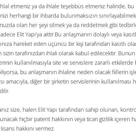
hlal etmeniz ya da ihlale teşebbüs etmeniz halinde, bu 
işinizi herhangi bir ihbarda bulunmaksızın sınırlayabilme
unuzda olan her şeyi silmek ya da reddetmek gibi tedbir
dece Elit Yapı’ya aittir.Bu anlaşmanın dolaylı veya kasıtl
nıza hareket eden üçüncü bir kişi tarafından kasıtlı olara
sizin tarafınızdan ihlali olarak kabul edilecektir. Bunun 
lerinin kullanılmasıyla site ve servislere zararlı etkiler
biliyorsa, bu anlaşmanın ihlaline neden olacak fiillerin i
sı amacıyla, diğer bir şirketin servislerinin kullanılması h
ilir.
anız size, halen Elit Yapı tarafından sahip olunan, kont
unacak hiçbir patent hakkının veya ticari gizlilik içeren
, lisans hakkını vermez.