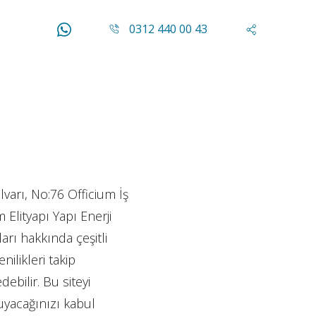
0312 440 00 43
varı, No:76 Officium İş
Elityapı Yapı Enerji
ları hakkında çeşitli
ilikleri takip
ebilir. Bu siteyi
 uyacağınızı kabul