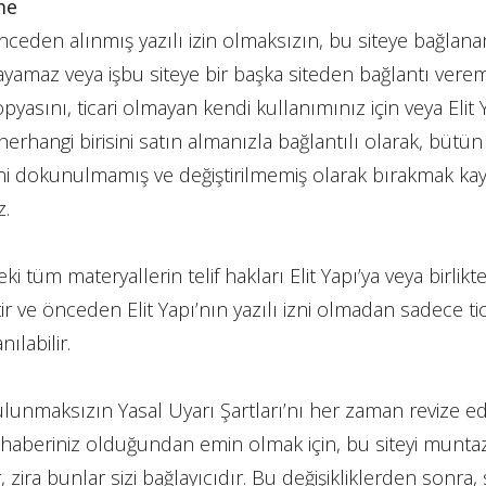
me
önceden alınmış yazılı izin olmaksızın, bu siteye bağlana
layamaz veya işbu siteye bir başka siteden bağlantı verem
kopyasını, ticari olmayan kendi kullanımınız için veya Elit
rhangi birisini satın almanızla bağlantılı olarak, bütün t
ini dokunulmamış ve değiştirilmemiş olarak bırakmak kaydı
z.
ki tüm materyallerin telif hakları Elit Yapı’ya veya birlikte 
tir ve önceden Elit Yapı’nın yazılı izni olmadan sadece ti
nılabilir.
bulunmaksızın Yasal Uyarı Şartları’nı her zaman revize ed
n haberiniz olduğundan emin olmak için, bu siteyi munt
, zira bunlar sizi bağlayıcıdır. Bu değişikliklerden sonra,