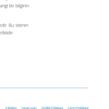
angi bir bilginin
dir. Bu sitenin
kilidir.
E-Bülten
Yasal Uyarı
Gizlilik Politikası
Çerez Politikası