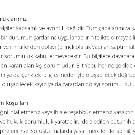
uluklarımız
ilgiler kapsamlı ve ayrıntılı değildir. Tüm çabalarımıza ka
bir durumun şartlarına uygulanabilir nitelikte olmayabil
r ve ihmallerden dolayı (bilinçli olarak yapılan saptırma
bir sorumluluk kabul etmeyecektir. Bu bilgilere dayanarak
n kararı alan kişi sorumludur. Elit Yapı, her ne şekilde
nımı ya da içerikteki bilgiler nedeniyle oluşabilecek doğru
e oluşabilecek kayıp ya da zarardan dolayı sorumlu tut
m Koşulları
ğini ihlal etmeniz veya ihlale teşebbüs etmeniz yasaktır. 
i ve hukuki sorumluluk yaratabilir. İddia edilen bütün ih
phelenilirse, soruşturmalarda yasal merciler ile işbirliği 