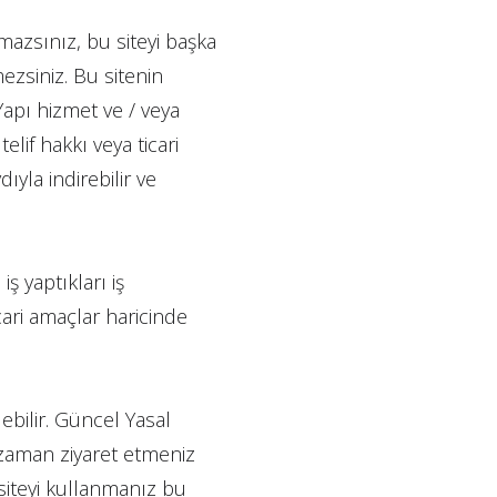
mazsınız, bu siteyi başka
ezsiniz. Bu sitenin
 Yapı hizmet ve / veya
elif hakkı veya ticari
yla indirebilir ve
iş yaptıkları iş
cari amaçlar haricinde
ebilir. Güncel Yasal
azaman ziyaret etmeniz
 siteyi kullanmanız bu