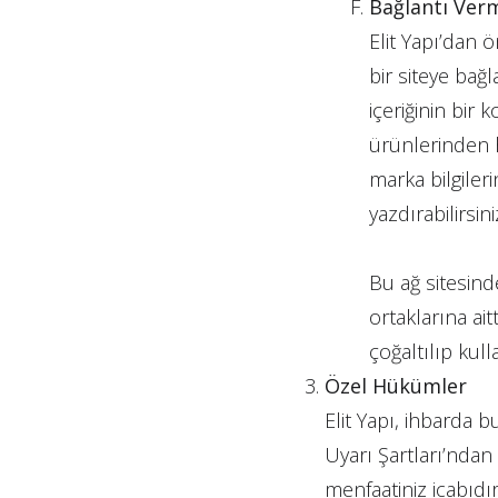
Bağlantı Ver
Elit Yapı’dan 
bir siteye bağ
içeriğinin bir 
ürünlerinden he
marka bilgiler
yazdırabilirsini
Bu ağ sitesinde
ortaklarına ait
çoğaltılıp kulla
Özel Hükümler
Elit Yapı, ihbarda 
Uyarı Şartları’nda
menfaatiniz icabıdır