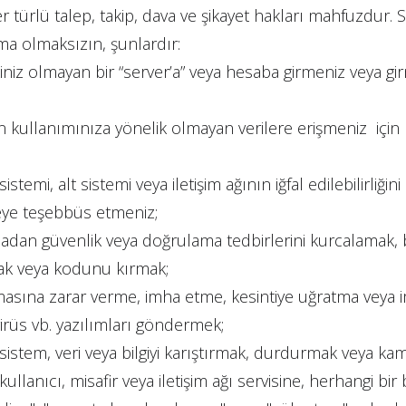
er türlü talep, takip, dava ve şikayet hakları mahfuzdur. Si
ama olmaksızın, şunlardır:
iniz olmayan bir “server’a” veya hesaba girmeniz veya g
zin kullanımınıza yönelik olmayan verilere erişmeniz için
sistemi, alt sistemi veya iletişim ağının iğfal edilebilirli
eye teşebbüs etmeniz;
madan güvenlik veya doğrulama tedbirlerini kurcalamak,
mak veya kodunu kırmak;
şmasına zarar verme, imha etme, kesintiye uğratma veya i
 virüs vb. yazılımları göndermek;
 sistem, veri veya bilgiyi karıştırmak, durdurmak veya ka
kullanıcı, misafir veya iletişim ağı servisine, herhangi bir b