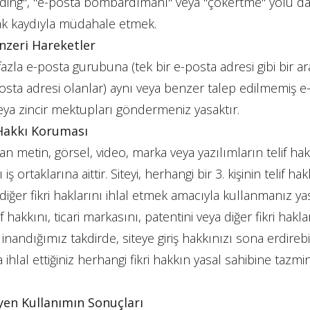
oding", "e-posta bombardımanı" veya "çökertme" yolu da
ak kaydıyla müdahale etmek.
nzeri Hareketler
azla e-posta gurubuna (tek bir e-posta adresi gibi bir aray
osta adresi olanlar) aynı veya benzer talep edilmemiş e-
veya zincir mektupları göndermeniz yasaktır.
 Hakkı Koruması
an metin, görsel, video, marka veya yazılımların telif hakl
ğı iş ortaklarına aittir. Siteyi, herhangi bir 3. kişinin telif ha
diğer fikri haklarını ihlal etmek amacıyla kullanmanız yasak
f hakkını, ticari markasını, patentini veya diğer fikri hakl
 inandığımız takdirde, siteye giriş hakkınızı sona erdire
a ihlal ettiğiniz herhangi fikri hakkın yasal sahibine t
yen Kullanımın Sonuçları