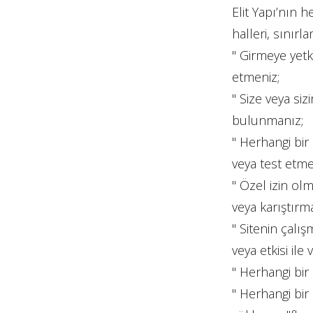
Elit Yapı’nın h
halleri, sınırl
" Girmeye yetk
etmeniz;
" Size veya si
bulunmanız;
" Herhangi bir 
veya test etm
" Özel izin ol
veya karıştır
" Sitenin çalı
veya etkisi ile
" Herhangi bir
" Herhangi bir 