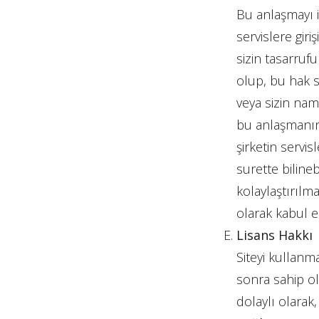
Bu anlaşmayı i
e-Katalog
servislere gir
sizin tasarruf
olup, bu hak sa
veya sizin namı
bu anlaşmanın 
şirketin servis
surette biline
kolaylaştırılma
olarak kabul ed
Lisans Hakkı
Siteyi kullanm
sonra sahip ol
dolaylı olarak